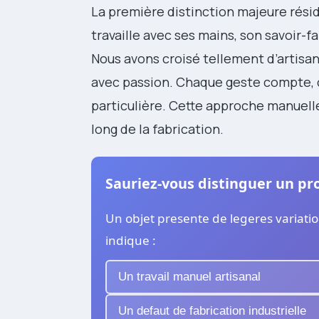
La première distinction majeure rési
travaille avec ses mains, son savoir-f
Nous avons croisé tellement d’artisan
avec passion. Chaque geste compte, 
particulière. Cette approche manuell
long de la fabrication.
Sauriez-vous distinguer un pro
Un objet presente de legeres variatio
indique :
Un travail manuel artisanal
Un defaut de fabrication industrielle