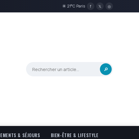
☀ 21°C Paris
f
𝕏
◎
🔎
EMENTS & SÉJOURS
BIEN-ÊTRE & LIFESTYLE