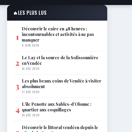
🔥
LES PLUS LUS
Découvrir le caire en 48 heures :
incontournables et activités à ne pas
1
manquer
9 JUIN 2026
Le Lay et la source de la Solissonnière
2
en Vendée
16 DÉC 2025
Les plus beaux coins de Vendée à visiter
3
absolument
17 DÉC 2025
L’île Penotte aux Sables-d’Olonne :
4
quartier aux coquillages
19 DÉC 2025
Découvrir le littoral vendéen depuis le