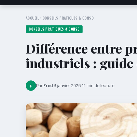
ACCUEIL
›
CONSEILS PRATIQUES & CONSO
CONSEILS PRATIQUES & CONSO
Différence entre p
industriels : guid
F
Par
Fred
·
3 janvier 2026
·
11 min de lecture