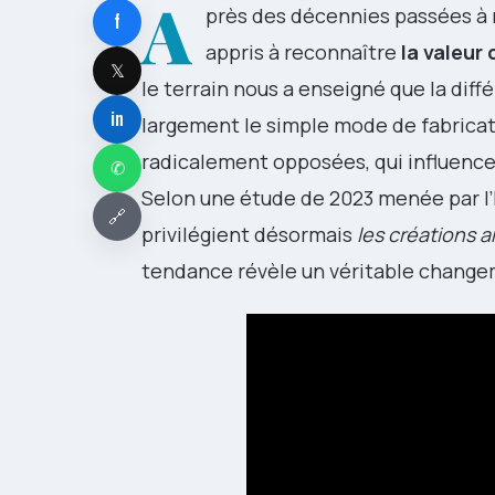
A
près des décennies passées à r
f
appris à reconnaître
la valeur
𝕏
le terrain nous a enseigné que la diff
in
largement le simple mode de fabricat
radicalement opposées, qui influencen
✆
Selon une étude de 2023 menée par l’I
🔗
privilégient désormais
les créations a
tendance révèle un véritable chang