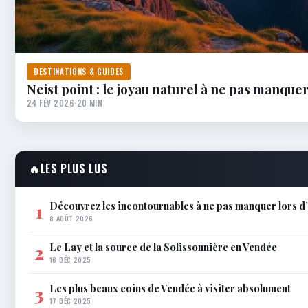
DESTINATIONS & GUIDES
Neist point : le joyau naturel à ne pas manquer
24 FÉV 2026
·
20 MIN
🔥
LES PLUS LUS
Découvrez les incontournables à ne pas manquer lors 
1
8 AOÛT 2026
Le Lay et la source de la Solissonnière en Vendée
2
16 DÉC 2025
Les plus beaux coins de Vendée à visiter absolument
3
17 DÉC 2025