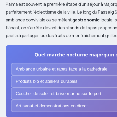
Palma est souvent la première étape d’un séjour à Major
parfaitement l’éclectisme de la ville. Le long du Passeig 
ambiance conviviale où se mêlent
gastronomie
locale, 
flânant, on s’arrête devant des stands de tapas proposa
paella à partager, ou des fruits de mer fraîchement grillés
Quel marche nocturne majorquin c
Ambiance urbaine et tapas face a la cathedrale
Produits bio et ateliers durables
Coucher de soleil et brise marine sur le port
Artisanat et demonstrations en direct