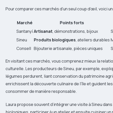
Pour comparer ces marchés d’un seul coup d’œil, voici un
Marché
Points forts
Santanyí
Artisanat
, démonstrations, bijoux
S
Sineu
Produits biologiques
, ateliers durables
M
Consell
Bijouterie artisanale, pièces uniques
S
En visitant ces marchés, vous comprenez mieux la relatio
culturelle. Les producteurs de Sineu, par exemple, expli
légumes perdurent, liant conservation du patrimoine agri
enrichissent la découverte culinaire de l’île et guident 
consommer de manière responsable.
Laura propose souvent d’intégrer une visite à Sineu dans 
biologiques, participer à un atelier et ensuite cuisiner 