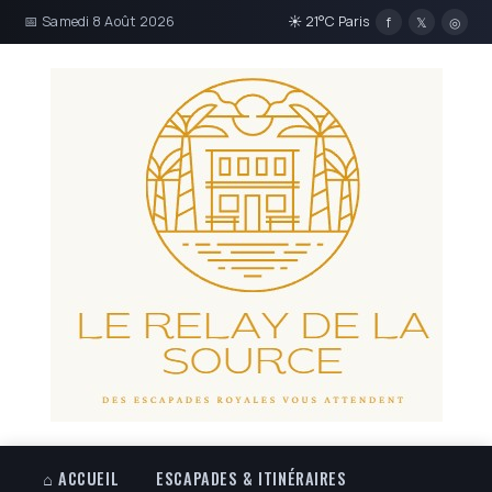
📅 Samedi 8 Août 2026
☀ 21°C Paris
f
𝕏
◎
⌂ ACCUEIL
ESCAPADES & ITINÉRAIRES