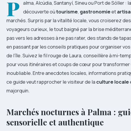
P
alma, Alcúdia, Santanyí, Sineu ou Port de Sóller : la
découverte où
tourisme
,
gastronomie
et
artis
marchés. Surpris par la vitalité locale, vous croiserez des
voyageurs curieux, le tout baigné par la brise méditerra
pas vers les adresses à ne pas rater, des stands de tapa
en passant par les conseils pratiques pour organiser vo
de l’île. Suivez le fil rouge de Laura, conseillère à mi-
pour vous itinéraires et coups de cœur pour transformer
inoubliable. Entre anecdotes locales, informations prati
ce guide veut rapprocher le visiteur de la
culture locale
majorquin.
Marchés nocturnes à Palma : gui
sensorielle et authentique