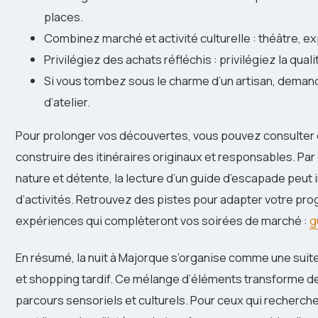
places.
Combinez marché et activité culturelle : théâtre, ex
Privilégiez des achats réfléchis : privilégiez la qualit
Si vous tombez sous le charme d’un artisan, demande
d’atelier.
Pour prolonger vos découvertes, vous pouvez consulter d
construire des itinéraires originaux et responsables. Par
nature et détente, la lecture d’un guide d’escapade peut
d’activités. Retrouvez des pistes pour adapter votre pr
expériences qui complèteront vos soirées de marché :
g
En résumé, la nuit à Majorque s’organise comme une suite
et shopping tardif. Ce mélange d’éléments transforme d
parcours sensoriels et culturels. Pour ceux qui recherc