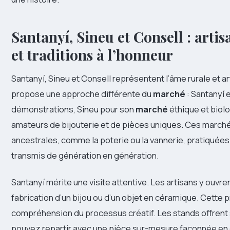
Santanyí, Sineu et Consell : arti
et traditions à l’honneur
Santanyí, Sineu et Consell représentent l’âme rurale et a
propose une approche différente du
marché
: Santanyí 
démonstrations, Sineu pour son
marché
éthique et biolo
amateurs de bijouterie et de pièces uniques. Ces march
ancestrales, comme la poterie ou la vannerie, pratiquée
transmis de génération en génération.
Santanyí mérite une visite attentive. Les artisans y ouvrent 
fabrication d’un bijou ou d’un objet en céramique. Cette p
compréhension du processus créatif. Les stands offrent 
pouvez repartir avec une pièce sur-mesure façonnée en 