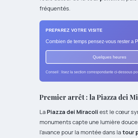
fréquentés.
PREPAREZ VOTRE VISITE
Combien de temps pensez-vous rester a P
Quelques heures
Conseil : lisez la section correspondante ci-dessous pou
Premier arrêt : la Piazza dei M
La
Piazza dei Miracoli
est le cœur sym
monuments capte une lumière douce qu
l’avance pour la montée dans la
tour 