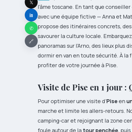
𝕏
l’âme toscane. En tant que conseiller
in
avec une équipe fictive — Anna et Matt
propose des itinéraires concrets, des
✆
savourer la culture locale. Embarque
🔗
panoramas sur l’Arno, des lieux plus 
dormir en van en toute sécurité. À la 
profiter de votre journée à Pise.
Visite de Pise en 1 jour 
Pour optimiser une visite d’
Pise
en
u
marche et limite les allers-retours. N
camping-car et rejoignant la zone cen
foule autour de la
tour penchée
, pui