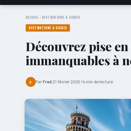
ACCUEIL
›
DESTINATIONS & GUIDES
DESTINATIONS & GUIDES
Découvrez pise en 
immanquables à n
F
Par
Fred
·
21 février 2026
·
14 min de lecture