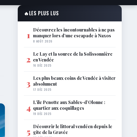
🔥
LES PLUS LUS
Découvrez les incontournables à ne pas
1
manquer lors d’une escapade à Naxos
8 AOÛT 2026
Le Lay et la source de la Solissonnière
2
en Vendée
16 DÉC 2025
Les plus beaux coins de Vendée à visiter
3
absolument
17 DÉC 2025
L’île Penotte aux Sables-d’Olonne :
4
quartier aux coquillages
19 DÉC 2025
Découvrir le littoral vendéen depuis le
5
gîte de la Gravée