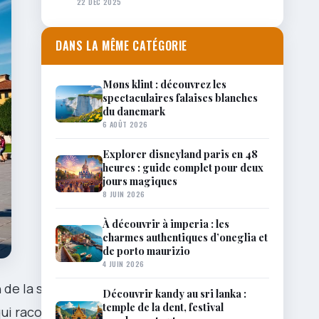
22 DÉC 2025
DANS LA MÊME CATÉGORIE
Møns klint : découvrez les
spectaculaires falaises blanches
du danemark
6 AOÛT 2026
Explorer disneyland paris en 48
heures : guide complet pour deux
jours magiques
8 JUIN 2026
À découvrir à imperia : les
charmes authentiques d’oneglia et
de porto maurizio
4 JUIN 2026
 de la simple
Découvrir kandy au sri lanka :
temple de la dent, festival
 qui racontent