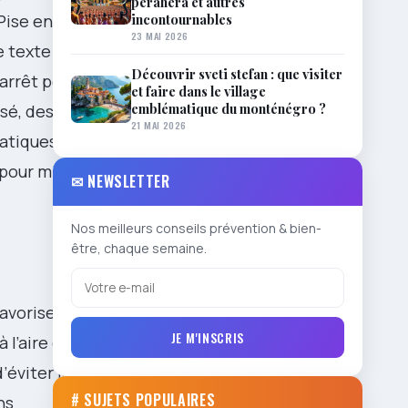
perahera et autres
incontournables
Pise en van
23 MAI 2026
e texte
Découvrir sveti stefan : que visiter
arrêt pour
et faire dans le village
emblématique du monténégro ?
sé, des
21 MAI 2026
ratiques pour
e pour mieux
✉ NEWSLETTER
Nos meilleurs conseils prévention & bien-
être, chaque semaine.
favorise la
JE M'INSCRIS
 l’aire de
’éviter la
# SUJETS POPULAIRES
ns