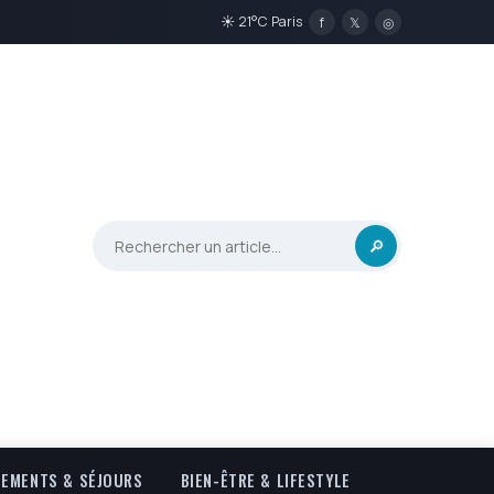
☀ 21°C Paris
f
𝕏
◎
🔎
EMENTS & SÉJOURS
BIEN-ÊTRE & LIFESTYLE