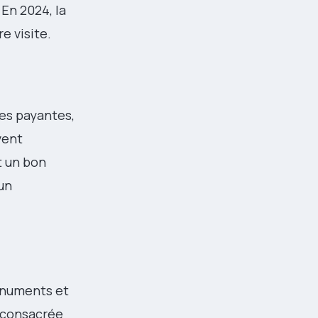
 En 2024, la
re visite.
res payantes,
vent
t un bon
un
monuments et
t consacrée