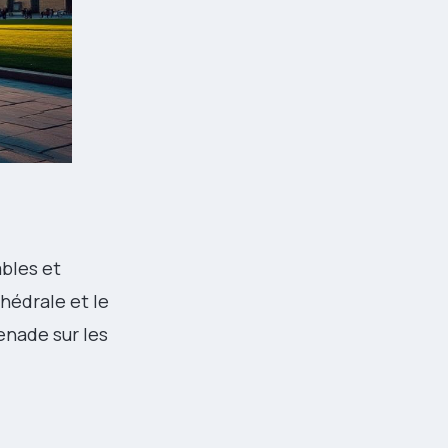
ables et
thédrale et le
enade sur les