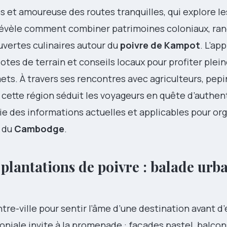
 et amoureuse des routes tranquilles, qui explore le
e révèle comment combiner patrimoines coloniaux, r
vertes culinaires autour du
poivre de Kampot
. L’ap
dotes de terrain et conseils locaux pour profiter ple
ets. À travers ses rencontres avec agriculteurs, pepi
cette région séduit les voyageurs en quête d’authent
ie des informations actuelles et applicables pour or
e du
Cambodge
.
plantations de poivre : balade urba
e-ville pour sentir l’âme d’une destination avant d’
oniale invite à la promenade : façades pastel, balcon