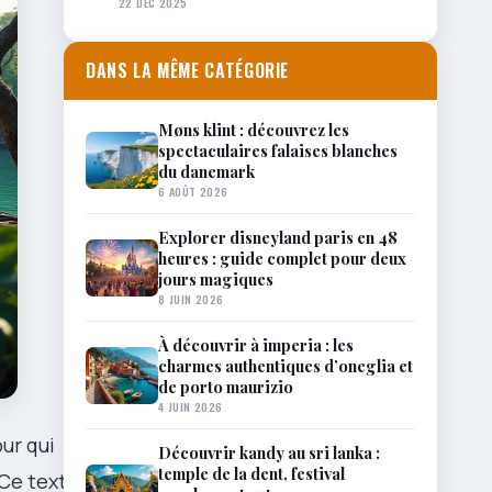
22 DÉC 2025
DANS LA MÊME CATÉGORIE
Møns klint : découvrez les
spectaculaires falaises blanches
du danemark
6 AOÛT 2026
Explorer disneyland paris en 48
heures : guide complet pour deux
jours magiques
8 JUIN 2026
À découvrir à imperia : les
charmes authentiques d’oneglia et
de porto maurizio
4 JUIN 2026
ur qui
Découvrir kandy au sri lanka :
temple de la dent, festival
Ce texte suit