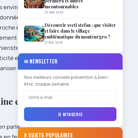
perahera et autres
incontournables
s environs
23 MAI 2026
andonnées
Découvrir sveti stefan : que visiter
proche est
et faire dans le village
emblématique du monténégro ?
inement de
21 MAI 2026
nieristes et
icité et de
✉ NEWSLETTER
ganiser un
Nos meilleurs conseils prévention & bien-
être, chaque semaine.
ine et
JE M'INSCRIS
en parler à
# SUJETS POPULAIRES
s en fer