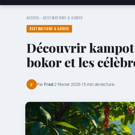
ACCUEIL
›
DESTINATIONS & GUIDES
DESTINATIONS & GUIDES
Découvrir kampot e
bokor et les célèbr
F
Par
Fred
·
2 février 2026
·
13 min de lecture