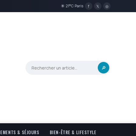
☀ 21°C Paris
f
𝕏
◎
🔎
EMENTS & SÉJOURS
BIEN-ÊTRE & LIFESTYLE