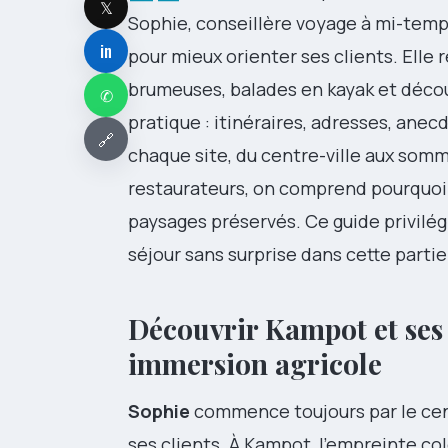
𝕏
Sophie, conseillère voyage à mi-temps
in
pour mieux orienter ses clients. Ell
brumeuses, balades en kayak et décou
✆
pratique : itinéraires, adresses, anec
🔗
chaque site, du centre-ville aux somm
restaurateurs, on comprend pourquoi 
paysages préservés. Ce guide privilég
séjour sans surprise dans cette parti
Découvrir Kampot et ses 
immersion agricole
Sophie
commence toujours par le centr
ses clients. À Kampot, l’empreinte col