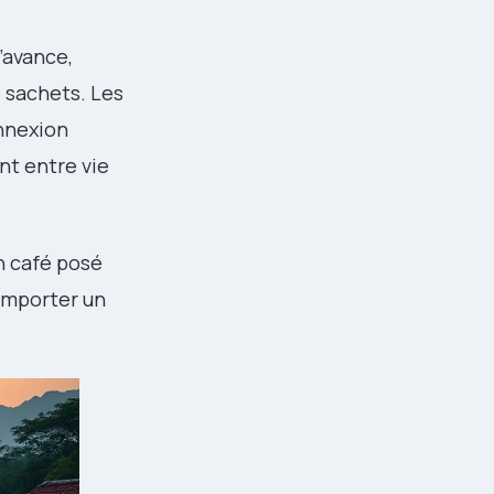
’avance,
s sachets. Les
onnexion
nt entre vie
un café posé
 emporter un