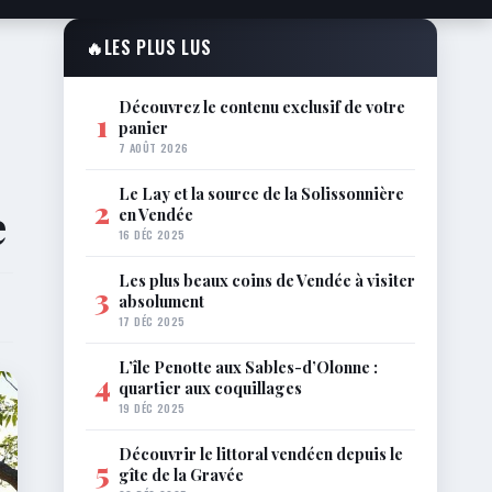
🔥
LES PLUS LUS
Découvrez le contenu exclusif de votre
1
panier
7 AOÛT 2026
Le Lay et la source de la Solissonnière
2
e
en Vendée
16 DÉC 2025
Les plus beaux coins de Vendée à visiter
3
absolument
17 DÉC 2025
L’île Penotte aux Sables-d’Olonne :
4
quartier aux coquillages
19 DÉC 2025
Découvrir le littoral vendéen depuis le
5
gîte de la Gravée