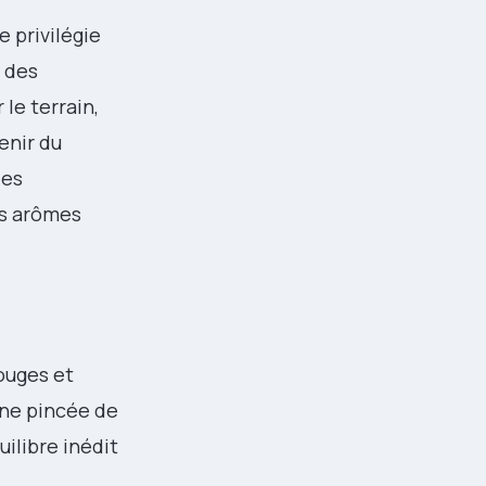
e privilégie
e des
 le terrain,
enir du
des
es arômes
rouges et
une pincée de
uilibre inédit