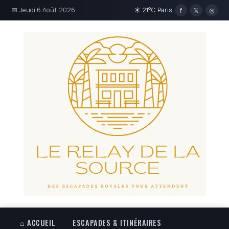
📅 Jeudi 6 Août 2026
☀ 21°C Paris
f
𝕏
◎
⌂ ACCUEIL
ESCAPADES & ITINÉRAIRES