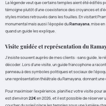
La légende veut que certains temples aient été édifiés po
témoigne plutôt d’une coexistence des croyances et d’éc
styles mixtes retrouvés dans les fouilles. En visitant Pr
monumental mais aussi l’épopée du
Ramayana
, mise en
quand un guide les explique.
Visite guidée et représentation du Rama
J’insiste souvent auprès de mes clients : sans guide, le r
décoder. Lors d’une visite, un guide francophone a racont
panneau à des symboles politiques et sociaux de l’époque
une représentation théâtrale du Ramayana, donnant une 
Pour maximiser l’expérience, planifiez votre visite pour ar
est d’environ
22€
en 2026, et il est possible de réserver
coucher du soleil place les temples sous une lumière cha