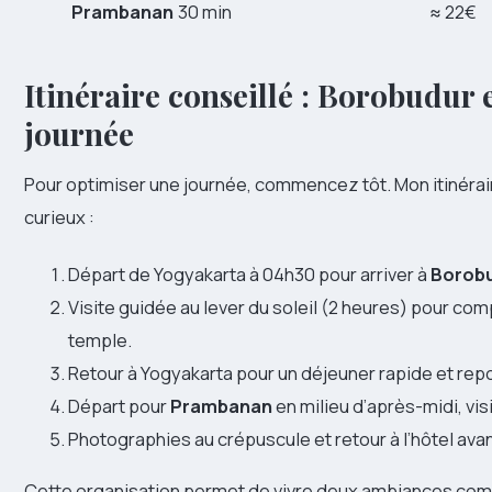
Prambanan
30 min
≈ 22€
Itinéraire conseillé : Borobudur
journée
Pour optimiser une journée, commencez tôt. Mon itinérai
curieux :
Départ de Yogyakarta à 04h30 pour arriver à
Borob
Visite guidée au lever du soleil (2 heures) pour com
temple.
Retour à Yogyakarta pour un déjeuner rapide et repo
Départ pour
Prambanan
en milieu d’après-midi, vis
Photographies au crépuscule et retour à l’hôtel avan
Cette organisation permet de vivre deux ambiances comp