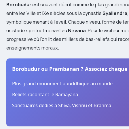
Borobudur
est souvent décrit comme le plus grand mo
entre les VIIIe et IXe siècles sous la dynastie
Syailendra
symbolique menant à l’éveil. Chaque niveau, formé de ter
un stade spirituel menant au
Nirvana
. Pour le visiteur m
progressive où l’on lit des milliers de bas-reliefs qui rac
enseignements moraux.
Borobudur ou Prambanan ? Associez chaque c
Plus grand monument bouddhique au monde
Reliefs racontant le Ramayana
Sanctuaires dedies a Shiva, Vishnu et Brahma