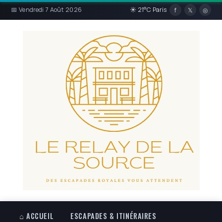
📅 Vendredi 7 Août 2026
☀ 21°C Paris
f
𝕏
◎
⌂ ACCUEIL
ESCAPADES & ITINÉRAIRES