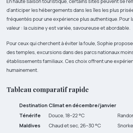
En haute saison touristique, certains sites peuvent se re
d’anticiper les hébergements dans les îles les plus prisée
fréquentés pour une expérience plus authentique. Pour la
valeur : la cuisine y est variée, savoureuse et abordable.
Pour ceux qui cherchent à éviter la foule, Sophie propose d
des temples, excursions dans des parcs nationaux moins
établissements familiaux. Ces choix offrent une expérien
humainement.
Tableau comparatif rapide
Destination
Climat en décembre/janvier
Ténérife
Douce, 18–22 °C
Randon
Maldives
Chaud et sec, 26–30 °C
Snorkel