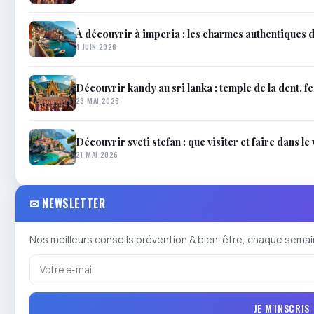
À découvrir à imperia : les charmes authentiques 
4 JUIN 2026
Découvrir kandy au sri lanka : temple de la dent, f
23 MAI 2026
Découvrir sveti stefan : que visiter et faire dans 
21 MAI 2026
✉ NEWSLETTER
Nos meilleurs conseils prévention & bien-être, chaque semai
JE M'INSCRIS