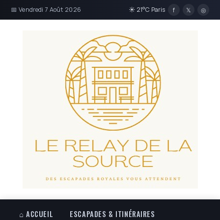
📅 Vendredi 7 Août 2026
☀ 21°C Paris
f
𝕏
◎
⌂ ACCUEIL
ESCAPADES & ITINÉRAIRES