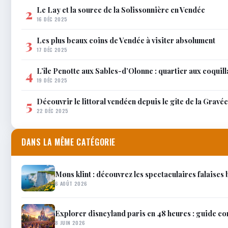
Le Lay et la source de la Solissonnière en Vendée
2
16 DÉC 2025
Les plus beaux coins de Vendée à visiter absolument
3
17 DÉC 2025
L’île Penotte aux Sables-d’Olonne : quartier aux coquil
4
19 DÉC 2025
Découvrir le littoral vendéen depuis le gîte de la Gravée
5
22 DÉC 2025
DANS LA MÊME CATÉGORIE
Møns klint : découvrez les spectaculaires falaise
6 AOÛT 2026
Explorer disneyland paris en 48 heures : guide c
8 JUIN 2026