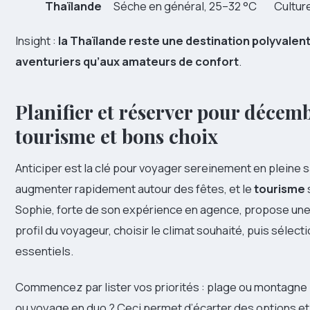
Thaïlande
Séche en général, 25–32 °C
Cultur
Insight :
la Thaïlande reste une destination polyvalent
aventuriers qu’aux amateurs de confort
.
Planifier et réserver pour décemb
tourisme et bons choix
Anticiper est la clé pour voyager sereinement en pleine s
augmenter rapidement autour des fêtes, et le
tourisme
Sophie, forte de son expérience en agence, propose une 
profil du voyageur, choisir le climat souhaité, puis sélec
essentiels.
Commencez par lister vos priorités : plage ou montagne
ou voyage en duo ? Ceci permet d’écarter des options et de