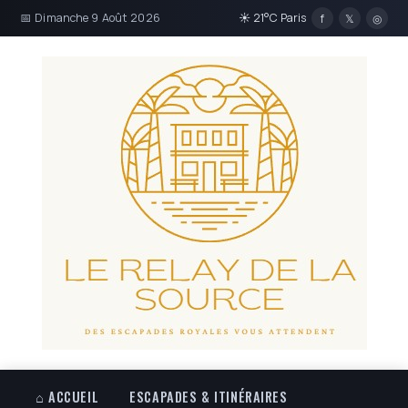
📅 Dimanche 9 Août 2026
☀ 21°C Paris
f
𝕏
◎
⌂ ACCUEIL
ESCAPADES & ITINÉRAIRES