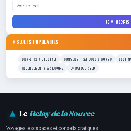
JE M'INSCRIS
# SUJETS POPULAIRES
BIEN-ÊTRE & LIFESTYLE
CONSEILS PRATIQUES & CONSO
DESTIN
HÉBERGEMENTS & SÉJOURS
UNCATEGORIZED
Le
Relay de la Source
Voyages, escapades et conseils pratiques.