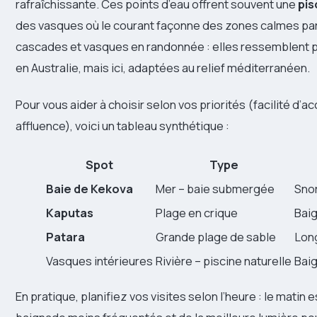
rafraîchissante. Ces points d’eau offrent souvent une
pis
des vasques où le courant façonne des zones calmes parf
cascades et vasques en randonnée : elles ressemblent p
en Australie, mais ici, adaptées au relief méditerranéen.
Pour vous aider à choisir selon vos priorités (facilité d’a
affluence), voici un tableau synthétique :
Spot
Type
Baie de Kekova
Mer – baie submergée
Snor
Kaputas
Plage en crique
Baig
Patara
Grande plage de sable
Lon
Vasques intérieures
Rivière – piscine naturelle
Baig
En pratique, planifiez vos visites selon l’heure : le matin