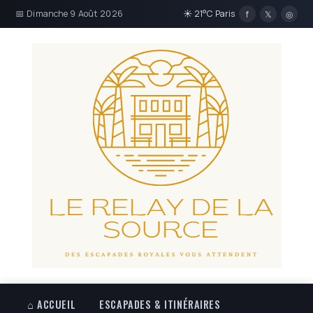
📅 Dimanche 9 Août 2026
☀ 21°C Paris
f
𝕏
◎
⌂ ACCUEIL
ESCAPADES & ITINÉRAIRES