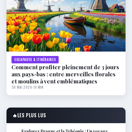
ESCAPADES & ITINÉRAIRES
Comment profiter pleinement de 3 jours
aux pays-bas : entre merveilles florales
et moulins à vent emblématiques
30 MAI 2026
·
19 MIN
🔥
LES PLUS LUS
Explorez Prague et la Tchéquie : Un voyage