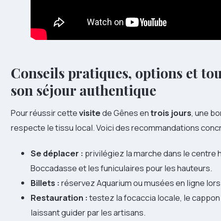
Conseils pratiques, options et t
son séjour authentique
Pour réussir cette
visite
de Gênes en
trois jours
, une bo
respecte le tissu local. Voici des recommandations conc
Se déplacer :
privilégiez la marche dans le centre h
Boccadasse et les funiculaires pour les hauteurs.
Billets :
réservez Aquarium ou musées en ligne lors d
Restauration :
testez la focaccia locale, le cappon 
laissant guider par les artisans.