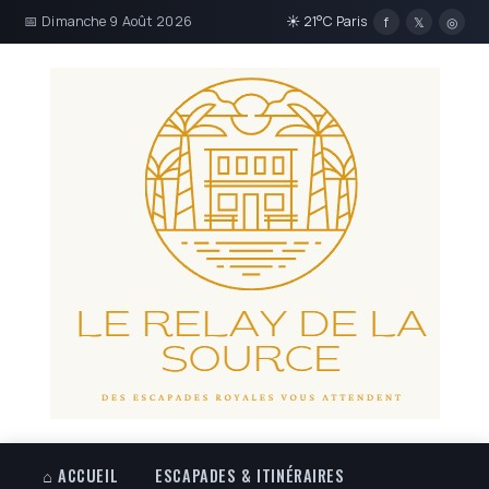
📅 Dimanche 9 Août 2026
☀ 21°C Paris
f
𝕏
◎
⌂ ACCUEIL
ESCAPADES & ITINÉRAIRES