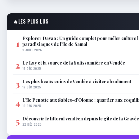
🔥
LES PLUS LUS
Explorer Davao : Un guide complet pour mêler culture l
1
paradisiaques de l’île de Samal
9 AOÛT 2026
Le Lay et la source de la Solissonnière en Vendée
2
16 DÉC 2025
Les plus beaux coins de Vendée à visiter absolument
3
17 DÉC 2025
L’île Penotte aux Sables-d’Olonne : quartier aux coquil
4
19 DÉC 2025
Découvrir le littoral vendéen depuis le gîte de la Gravée
5
22 DÉC 2025