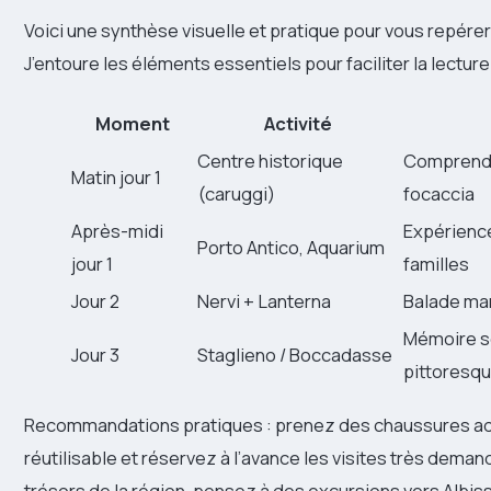
Voici une synthèse visuelle et pratique pour vous repérer
J’entoure les éléments essentiels pour faciliter la lecture
Moment
Activité
Centre historique
Comprendr
Matin jour 1
(caruggi)
focaccia
Après-midi
Expérience
Porto Antico, Aquarium
jour 1
familles
Jour 2
Nervi + Lanterna
Balade mar
Mémoire sc
Jour 3
Staglieno / Boccadasse
pittoresq
Recommandations pratiques : prenez des chaussures ad
réutilisable et réservez à l’avance les visites très demand
trésors de la région, pensez à des excursions vers Albis