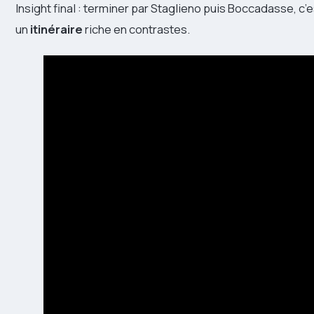
Insight final : terminer par Staglieno puis Boccadasse, c
un
itinéraire
riche en contrastes.