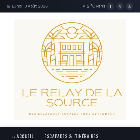
📅 Lundi 10 Août 2026
☀ 21°C Paris
f
𝕏
◎
⌂ ACCUEIL
ESCAPADES & ITINÉRAIRES