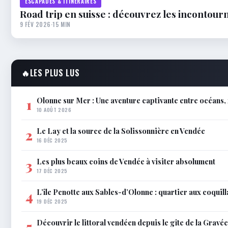
ESCAPADES & ITINÉRAIRES
Road trip en suisse : découvrez les incontourn
9 FÉV 2026
·
15 MIN
🔥
LES PLUS LUS
Olonne sur Mer : Une aventure captivante entre océans,
1
10 AOÛT 2026
Le Lay et la source de la Solissonnière en Vendée
2
16 DÉC 2025
Les plus beaux coins de Vendée à visiter absolument
3
17 DÉC 2025
L’île Penotte aux Sables-d’Olonne : quartier aux coquil
4
19 DÉC 2025
Découvrir le littoral vendéen depuis le gîte de la Gravée
5