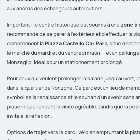
aux abords des échangeurs autoroutiers.
Important : le centre historique est soumis à une
zone à 
recommandé de se garer à l’extérieur et d’effectuer la vis
comprennent la
Piazza Castello Car Park
, situé derriè
le marché du mardi et du vendredi matin — et un parking à
Monzeglio, idéal pour un stationnement prolongé.
Pour ceux qui veulent prolonger la balade jusqu’au vert, l
dans le quartier de Ronzone. Ce parc est un lieu de mémoire 
symbolise la renaissance et le souhait d’un avenir sans a
pique-nique rendent la visite agréable, tandis que la pép
invite à la réflexion.
Options de trajet vers le parc : vélo en empruntant la pis