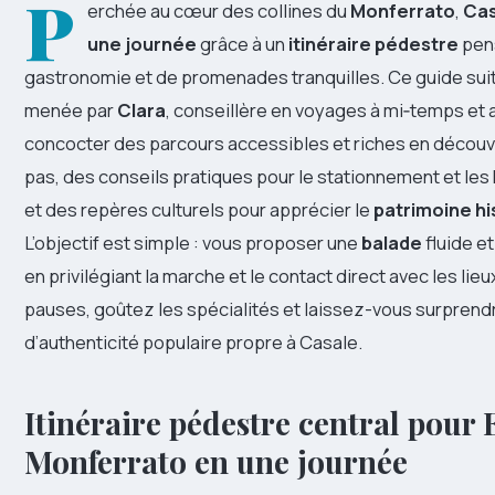
P
erchée au cœur des collines du
Monferrato
,
Cas
une journée
grâce à un
itinéraire pédestre
pens
gastronomie et de promenades tranquilles. Ce guide suit 
menée par
Clara
, conseillère en voyages à mi‑temps et 
concocter des parcours accessibles et riches en découve
pas, des conseils pratiques pour le stationnement et le
et des repères culturels pour apprécier le
patrimoine hi
L’objectif est simple : vous proposer une
balade
fluide e
en privilégiant la marche et le contact direct avec les li
pauses, goûtez les spécialités et laissez-vous surprend
d’authenticité populaire propre à Casale.
Itinéraire pédestre central pour
Monferrato en une journée