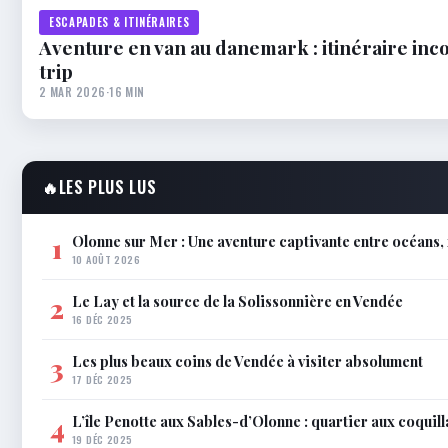
ESCAPADES & ITINÉRAIRES
Aventure en van au danemark : itinéraire inc
trip
2 MAR 2026
·
16 MIN
🔥
LES PLUS LUS
Olonne sur Mer : Une aventure captivante entre océans,
1
10 AOÛT 2026
Le Lay et la source de la Solissonnière en Vendée
2
16 DÉC 2025
Les plus beaux coins de Vendée à visiter absolument
3
17 DÉC 2025
L’île Penotte aux Sables-d’Olonne : quartier aux coquil
4
19 DÉC 2025