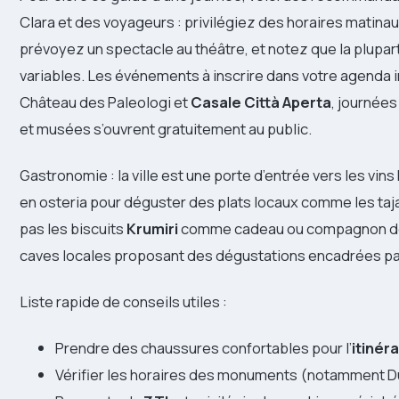
Clara et des voyageurs : privilégiez des horaires matin
prévoyez un spectacle au théâtre, et notez que la plupa
variables. Les événements à inscrire dans votre agenda i
Château des Paleologi et
Casale Città Aperta
, journée
et musées s’ouvrent gratuitement au public.
Gastronomie : la ville est une porte d’entrée vers les v
en osteria pour déguster des plats locaux comme les taja
pas les biscuits
Krumiri
comme cadeau ou compagnon de 
caves locales proposant des dégustations encadrées pa
Liste rapide de conseils utiles :
Prendre des chaussures confortables pour l’
itinér
Vérifier les horaires des monuments (notamment 