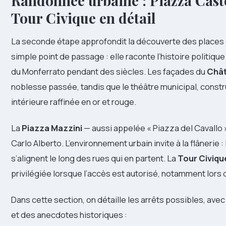
Randonnée urbaine : Piazza Caste
Tour Civique en détail
La seconde étape approfondit la découverte des places 
simple point de passage : elle raconte l’histoire politique
du Monferrato pendant des siècles. Les façades du
Chât
noblesse passée, tandis que le théâtre municipal, constr
intérieure raffinée en or et rouge.
La
Piazza Mazzini
— aussi appelée « Piazza del Cavallo 
Carlo Alberto. L’environnement urbain invite à la flânerie :
s’alignent le long des rues qui en partent. La
Tour Civiqu
privilégiée lorsque l’accès est autorisé, notamment lor
Dans cette section, on détaille les arrêts possibles, ave
et des anecdotes historiques :