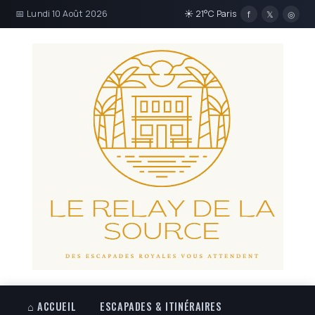
📅 Lundi 10 Août 2026
☀ 21°C Paris
f
𝕏
◎
⌂ ACCUEIL
ESCAPADES & ITINÉRAIRES