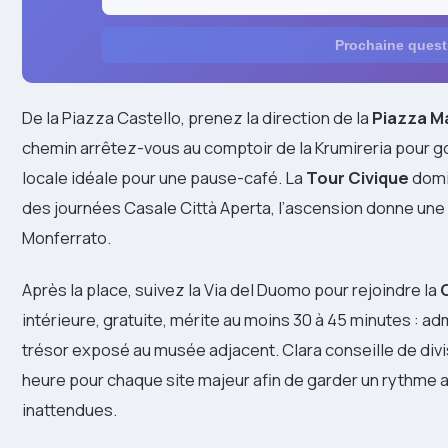
Prochaine quest
De la Piazza Castello, prenez la direction de la
Piazza M
chemin arrêtez-vous au comptoir de la Krumireria pour go
locale idéale pour une pause-café. La
Tour Civique
domin
des journées Casale Città Aperta, l’ascension donne une
Monferrato.
Après la place, suivez la Via del Duomo pour rejoindre la
intérieure, gratuite, mérite au moins 30 à 45 minutes : a
trésor exposé au musée adjacent. Clara conseille de divi
heure pour chaque site majeur afin de garder un rythme 
inattendues.