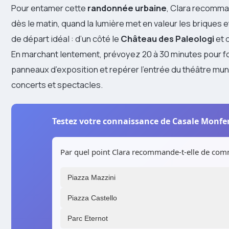
Pour entamer cette
randonnée urbaine
, Clara recomm
dès le matin, quand la lumière met en valeur les briques et
de départ idéal : d’un côté le
Château des Paleologi
et 
En marchant lentement, prévoyez 20 à 30 minutes pour fouil
panneaux d’exposition et repérer l’entrée du théâtre mun
concerts et spectacles.
Testez votre connaissance de Casale Monfe
Par quel point Clara recommande-t-elle de co
Piazza Mazzini
Piazza Castello
Parc Eternot