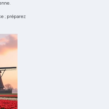
ienne.
ce ; préparez