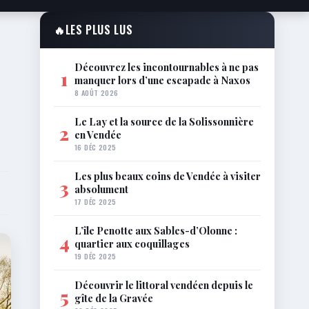
🔥
LES PLUS LUS
Découvrez les incontournables à ne pas
1
manquer lors d’une escapade à Naxos
8 AOÛT 2026
Le Lay et la source de la Solissonnière
2
en Vendée
16 DÉC 2025
Les plus beaux coins de Vendée à visiter
3
absolument
17 DÉC 2025
L’île Penotte aux Sables-d’Olonne :
4
quartier aux coquillages
19 DÉC 2025
Découvrir le littoral vendéen depuis le
5
gîte de la Gravée