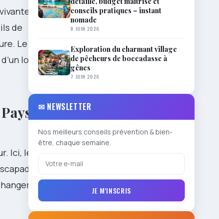
détaillé, budget maîtrisé et
conseils pratiques – instant
 vivante pour
nomade
ils de
8 JUIN 2026
ure. Le ton
Exploration du charmant village
de pêcheurs de boccadasse à
 d’un long
gênes
7 JUIN 2026
✉ NEWSLETTER
x Pays-
Nos meilleurs conseils prévention & bien-
être, chaque semaine.
 Ici, le
 escapades
s changements
JE M'INSCRIS