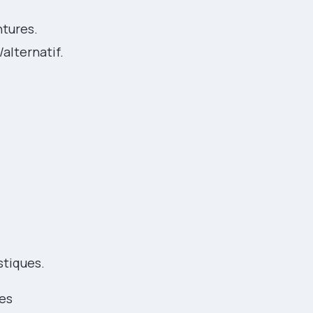
ntures.
alternatif.
stiques.
les