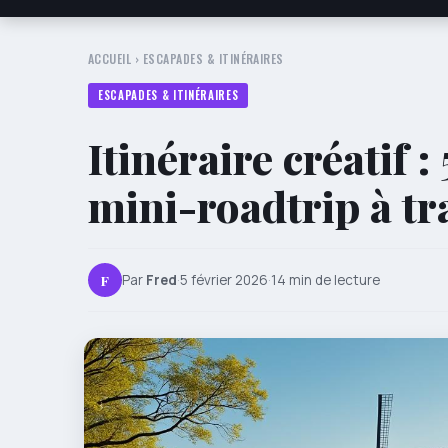
ACCUEIL
›
ESCAPADES & ITINÉRAIRES
ESCAPADES & ITINÉRAIRES
Itinéraire créatif :
mini-roadtrip à tr
F
Par
Fred
·
5 février 2026
·
14 min de lecture