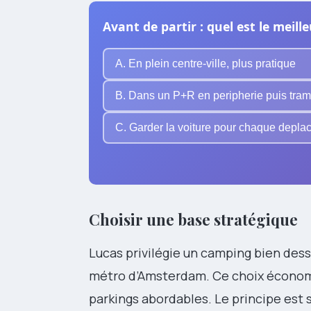
Avant de partir : quel est le meill
A. En plein centre-ville, plus pratique
B. Dans un P+R en peripherie puis tram
C. Garder la voiture pour chaque depl
Choisir une base stratégique
Lucas privilégie un camping bien dess
métro d’Amsterdam. Ce choix économis
parkings abordables. Le principe est si