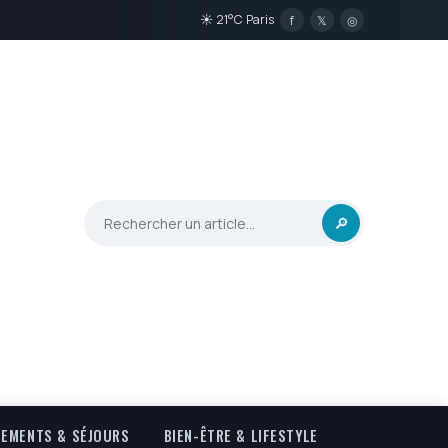
☀ 21°C Paris
f
𝕏
◎
🔎
EMENTS & SÉJOURS
BIEN-ÊTRE & LIFESTYLE