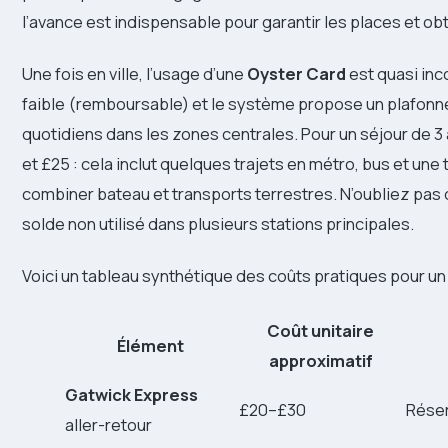
l’avance est indispensable pour garantir les places et obt
Une fois en ville, l’usage d’une
Oyster Card
est quasi inco
faible (remboursable) et le système propose un plafonne
quotidiens dans les zones centrales. Pour un séjour de 3 à
et £25 : cela inclut quelques trajets en métro, bus et une
combiner bateau et transports terrestres. N’oubliez pas q
solde non utilisé dans plusieurs stations principales.
Voici un tableau synthétique des coûts pratiques pour un 
Coût unitaire
Élément
approximatif
Gatwick Express
£20–£30
Réser
aller-retour