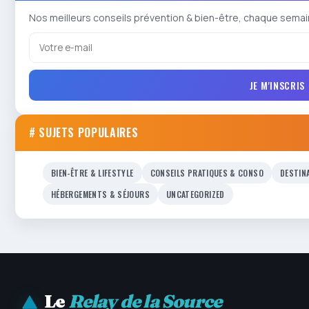
Nos meilleurs conseils prévention & bien-être, chaque semai
JE M'INSCRIS
# SUJETS POPULAIRES
BIEN-ÊTRE & LIFESTYLE
CONSEILS PRATIQUES & CONSO
DESTIN
HÉBERGEMENTS & SÉJOURS
UNCATEGORIZED
Le
Relay de la Source