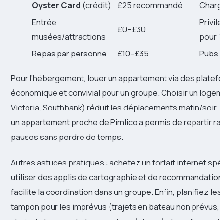
Oyster Card
(crédit)
£25 recommandé
Charge
Entrée
Privi
£0–£30
musées/attractions
pour 
Repas par personne
£10–£35
Pubs 
Pour l’hébergement, louer un appartement via des plate
économique et convivial pour un groupe. Choisir un logem
Victoria, Southbank) réduit les déplacements matin/soir.
un appartement proche de Pimlico a permis de repartir ra
pauses sans perdre de temps.
Autres astuces pratiques : achetez un forfait internet sp
utiliser des applis de cartographie et de recommandation
facilite la coordination dans un groupe. Enfin, planifiez 
tampon pour les imprévus (trajets en bateau non prévus, 