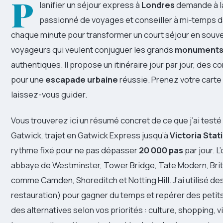
P
lanifier un séjour express à
Londres
demande à la
passionné de voyages et conseiller à mi‑temps da
chaque minute pour transformer un court séjour en souve
voyageurs qui veulent conjuguer les grands
monument
authentiques. Il propose un itinéraire jour par jour, des 
pour une
escapade urbaine
réussie. Prenez votre carte
laissez-vous guider.
Vous trouverez ici un résumé concret de ce que j’ai testé
Gatwick, trajet en Gatwick Express jusqu’à
Victoria Stat
rythme fixé pour ne pas dépasser
20 000 pas
par jour. L
abbaye de Westminster, Tower Bridge, Tate Modern, Bri
comme Camden, Shoreditch et Notting Hill. J’ai utilisé de
restauration) pour gagner du temps et repérer des petit
des alternatives selon vos priorités : culture, shopping, v