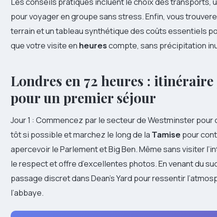
Les conseils pratiques incluent le choix des transports,
pour voyager en groupe sans stress. Enfin, vous trouvere
terrain et un tableau synthétique des coûts essentiels p
que votre visite en
heures
compte, sans précipitation inu
Londres en 72 heures : itinéraire
pour un premier séjour
Jour 1 : Commencez par le secteur de Westminster pour cap
tôt si possible et marchez le long de la
Tamise
pour cont
apercevoir le Parlement et Big Ben. Même sans visiter l’i
le respect et offre d’excellentes photos. En venant du sud
passage discret dans Dean’s Yard pour ressentir l’atmo
l’abbaye.