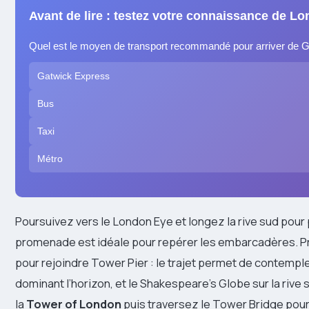
Avant de lire : testez votre connaissance de Lo
Quel est le moyen de transport recommandé pour arriver de Ga
Gatwick Express
Bus
Taxi
Métro
Poursuivez vers le London Eye et longez la rive sud pour p
promenade est idéale pour repérer les embarcadères. 
pour rejoindre Tower Pier : le trajet permet de contempler
dominant l’horizon, et le Shakespeare’s Globe sur la rive 
la
Tower of London
puis traversez le Tower Bridge pour 