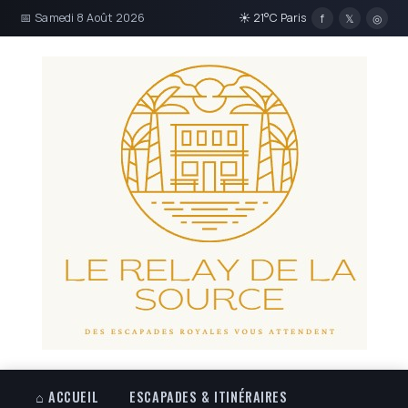
📅 Samedi 8 Août 2026
☀ 21°C Paris
f
𝕏
◎
⌂ ACCUEIL
ESCAPADES & ITINÉRAIRES