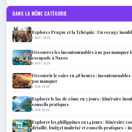
DANS LA MÊME CATÉGORIE
Explorez Prague et la Tchéquie : Un voyage inoub
8 AOÛT 2026
Découvrez les incontournables à ne pas manquer l
escapade à Naxos
8 AOÛT 2026
Découvrir le caire en 48 heures : incontournables e
pas manquer
9 JUIN 2026
Explorer le lac de côme en 3 jours : itinéraire inou
conseils pratiques
9 JUIN 2026
Explorer les philippines en 14 jours : itinéraire co
détaillé, budget maîtrisé et conseils pratiques – 