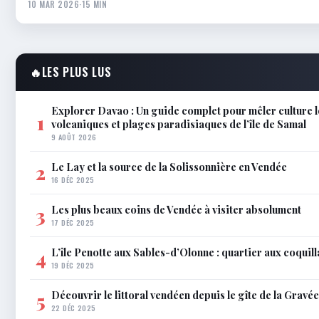
10 MAR 2026
·
15 MIN
🔥
LES PLUS LUS
Explorer Davao : Un guide complet pour mêler culture l
1
volcaniques et plages paradisiaques de l’île de Samal
9 AOÛT 2026
Le Lay et la source de la Solissonnière en Vendée
2
16 DÉC 2025
Les plus beaux coins de Vendée à visiter absolument
3
17 DÉC 2025
L’île Penotte aux Sables-d’Olonne : quartier aux coquil
4
19 DÉC 2025
Découvrir le littoral vendéen depuis le gîte de la Gravée
5
22 DÉC 2025