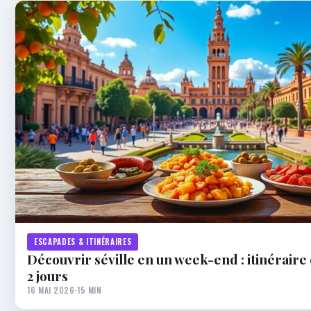
ESCAPADES & ITINÉRAIRES
Découvrir séville en un week-end : itinéraire
2 jours
16 MAI 2026
·
15 MIN