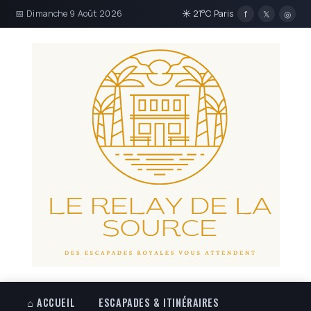
📅 Dimanche 9 Août 2026
☀ 21°C Paris
f
𝕏
◎
⌂ ACCUEIL
ESCAPADES & ITINÉRAIRES