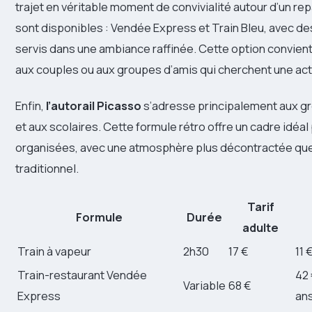
trajet en véritable moment de convivialité autour d’un re
sont disponibles : Vendée Express et Train Bleu, avec d
servis dans une ambiance raffinée. Cette option convien
aux couples ou aux groupes d’amis qui cherchent une acti
Enfin,
l’autorail Picasso
s’adresse principalement aux g
et aux scolaires. Cette formule rétro offre un cadre idéal
organisées, avec une atmosphère plus décontractée que 
traditionnel.
Tarif
Formule
Durée
adulte
Train à vapeur
2h30
17 €
11 
Train-restaurant Vendée
42 
Variable
68 €
Express
an