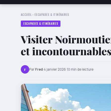
ACCUEIL
›
ESCAPADES & ITINÉRAIRES
ESCAPADES & ITINÉRAIRES
Visiter Noirmoutier
et incontournable
F
Par
Fred
·
4 janvier 2026
·
10 min de lecture