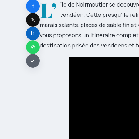
L’
île de Noirmoutier se découv
f
vendéen. Cette presqu’île rel
𝕏
marais salants, plages de sable fin e
in
vous proposons un itinéraire comple
destination prisée des Vendéens et t
✆
🔗