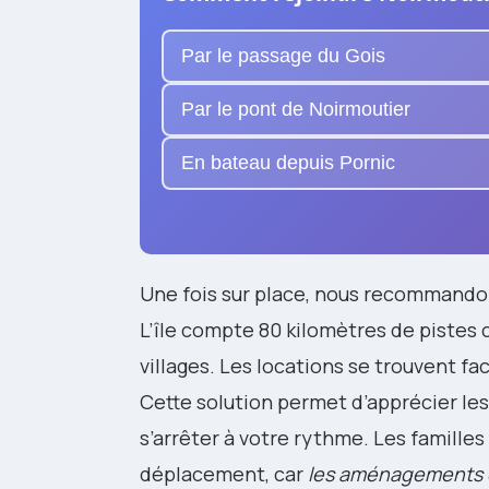
Par le passage du Gois
Par le pont de Noirmoutier
En bateau depuis Pornic
Une fois sur place, nous recommand
L’île compte 80 kilomètres de pistes 
villages. Les locations se trouvent fa
Cette solution permet d’apprécier les 
s’arrêter à votre rythme. Les famill
déplacement, car
les aménagements c