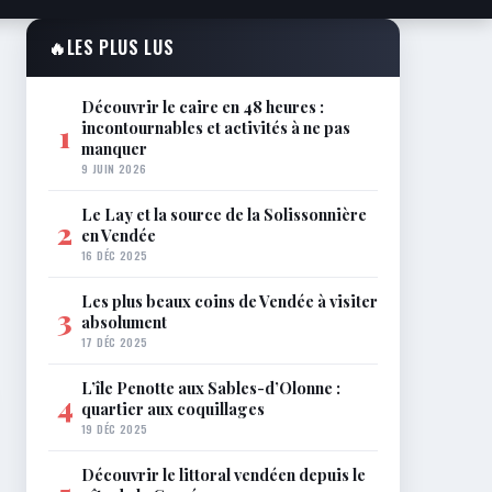
🔥
LES PLUS LUS
Découvrir le caire en 48 heures :
incontournables et activités à ne pas
1
manquer
9 JUIN 2026
Le Lay et la source de la Solissonnière
2
en Vendée
16 DÉC 2025
Les plus beaux coins de Vendée à visiter
3
absolument
17 DÉC 2025
L’île Penotte aux Sables-d’Olonne :
4
quartier aux coquillages
19 DÉC 2025
Découvrir le littoral vendéen depuis le