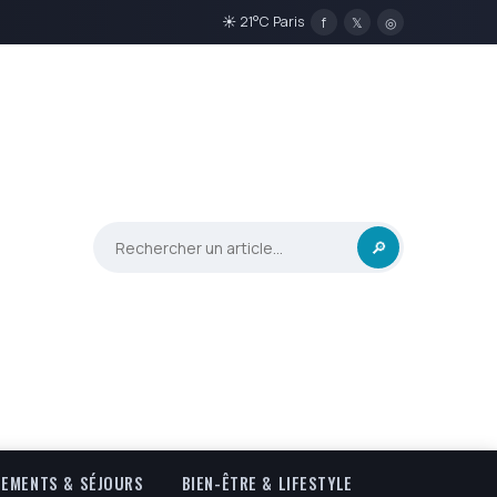
☀ 21°C Paris
f
𝕏
◎
🔎
EMENTS & SÉJOURS
BIEN-ÊTRE & LIFESTYLE