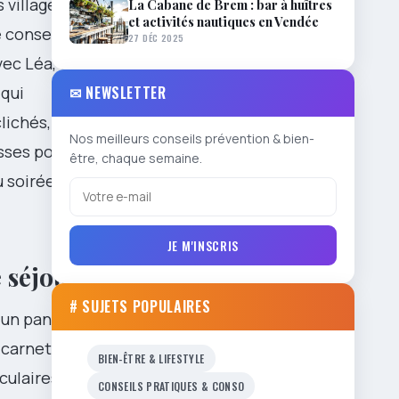
 villages
La Cabane de Brem : bar à huîtres
et activités nautiques en Vendée
 conseiller
27 DÉC 2025
vec Léa, une
✉ NEWSLETTER
qui
lichés,
Nos meilleurs conseils prévention & bien-
sses pour
être, chaque semaine.
u soirées
JE M'INSCRIS
e séjour
# SUJETS POPULAIRES
u un panorama
 carnet de
BIEN-ÊTRE & LIFESTYLE
culaires. La
CONSEILS PRATIQUES & CONSO