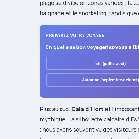
plage se divise en zones variées ; la zo
baignade et le snorkeling, tandis que d
PREPAREZ VOTRE VOYAGE
En quelle saison voyageriez-vous a Ibi
Ete (juillet-aout)
Automne (septembre-octobre)
Plus au sud,
Cala d’Hort
et l’imposan
mythique. La silhouette calcaire d’Es
; nous avons souvent vu des visiteurs