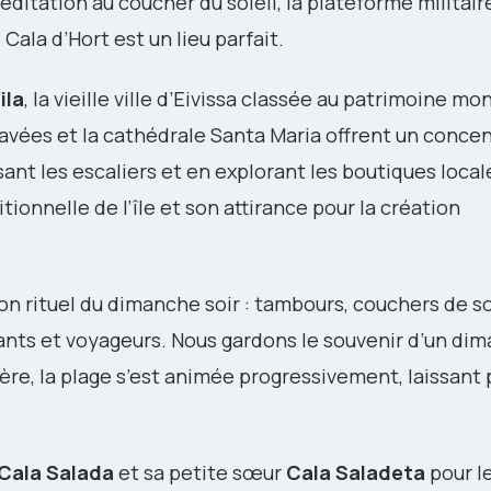
ditation au coucher du soleil, la plateforme militair
ala d’Hort est un lieu parfait.
ila
, la vieille ville d’Eivissa classée au patrimoine mo
pavées et la cathédrale Santa Maria offrent un conce
ant les escaliers et en explorant les boutiques local
tionnelle de l’île et son attirance pour la création
n rituel du dimanche soir : tambours, couchers de so
ts et voyageurs. Nous gardons le souvenir d’un dima
ière, la plage s’est animée progressivement, laissant 
Cala Salada
et sa petite sœur
Cala Saladeta
pour l