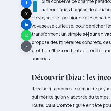
I
biza conserve ce charme paradoxa
f
authentiques baignés de douceur e
𝕏
en voyages et passionné d’escapades m
in
voyageuse curieuse, pour dénicher l
transforment un simple
séjour
en
va
✆
propose des itinéraires concrets, de
🔗
profiter d’
Ibiza
en toute sérénité, que
animées.
Découvrir Ibiza : les inc
Ibiza se lit comme un roman de paysag
qui mérite qu’on y accorde du temps.
route,
Cala Comte
figure en tête pou