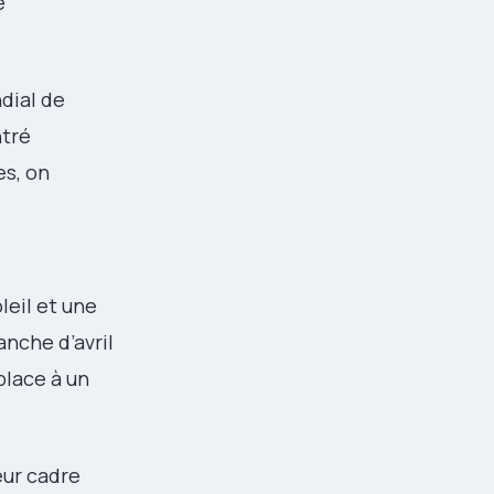
e
ndial de
ntré
es, on
leil et une
nche d’avril
place à un
eur cadre