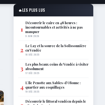
🔥
LES PLUS LUS
Découvrir le caire en 48 heures :
incontournables et activités à ne pas
1
manquer
9 JUIN 2026
Le Lay et la source de la Solissonnière
2
en Vendée
16 DÉC 2025
Les plus beaux coins de Vendée à visiter
3
absolument
17 DÉC 2025
L’île Penotte aux Sables-d’Olonne :
4
quartier aux coquillages
19 DÉC 2025
Découvrir le littoral vendéen depuis le