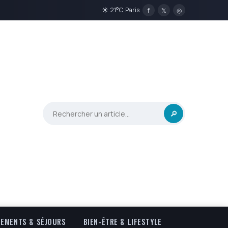
☀ 21°C Paris
f
𝕏
◎
🔎
EMENTS & SÉJOURS
BIEN-ÊTRE & LIFESTYLE