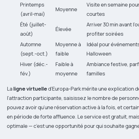
Printemps
Visite en semaine pour
Moyenne
(avril-mai)
courtes
Été (juillet-
Arriver 30 min avant l’
Élevée
août)
profiter soirées
Automne
Moyenne à
Idéal pour événement
(sept.-oct.)
faible
Halloween
Hiver (déc.-
Faible à
Ambiance festive, parf
fév.)
moyenne
familles
La
ligne virtuelle
d’Europa-Park mérite une explication dét
l’attraction participante, saisissez le nombre de person
pouvez avoir qu’une réservation active à la fois, et certa
en période de forte affluence. Le service est gratuit, mais
optimale — c’est une opportunité pour qui souhaite gagn