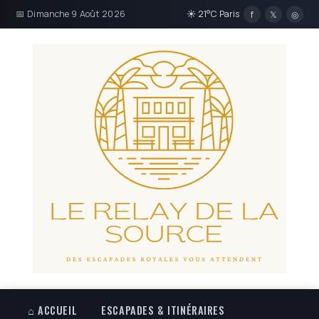
📅 Dimanche 9 Août 2026
☀ 21°C Paris
f
𝕏
◎
⌂ ACCUEIL
ESCAPADES & ITINÉRAIRES