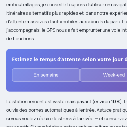
embouteillages, je conseille toujours d’utiliser un navig
itinéraires alternatifs plus rapides et, dans notre expéri
d’attente massives d’automobiles aux abords du parc. Lor
j’accompagnais, le GPS nous a fait emprunter une voie in
de bouchons.
Estimez le temps d’attente selon votre jour de
En semaine
Week-end
Le stationnement est vaste mais payant (environ
10 €
). 
ou via des bornes automatiques à l’entrée. Astuce pratiqu
si vous voulez réduire le stress à l’arrivée — et conserve
pour sortir. Si vous hésitez entre venir en voiture ou en tr