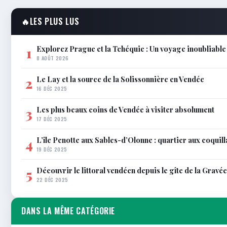
🔥
LES PLUS LUS
Explorez Prague et la Tchéquie : Un voyage inoubliabl
1
8 AOÛT 2026
Le Lay et la source de la Solissonnière en Vendée
2
16 DÉC 2025
Les plus beaux coins de Vendée à visiter absolument
3
17 DÉC 2025
L’île Penotte aux Sables-d’Olonne : quartier aux coquil
4
19 DÉC 2025
Découvrir le littoral vendéen depuis le gîte de la Gravée
5
22 DÉC 2025
DANS LA MÊME CATÉGORIE