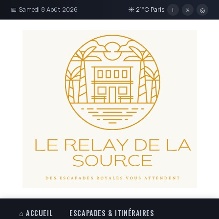
📅 Samedi 8 Août 2026
☀ 21°C Paris
f
𝕏
◎
⌂ ACCUEIL
ESCAPADES & ITINÉRAIRES