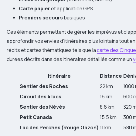
Carte papier
et application GPS
Premiers secours
basiques
Ces éléments permettent de gérer les imprévus et d’app
approfondir vos envies d’itinéraires plus lointains tout e
récits et cartes thématiques tels que la
carte des Cinque
durées décrits dans des itinéraires détaillés comme un
v
Itinéraire
Distance
Déni
Sentier des Roches
22 km
1000
Circuit des 4 lacs
16 km
600 
Sentier des Névés
8,6 km
320 
Petit Canada
15,5 km
300 
Lac des Perches (Rouge Gazon)
11 km
580 