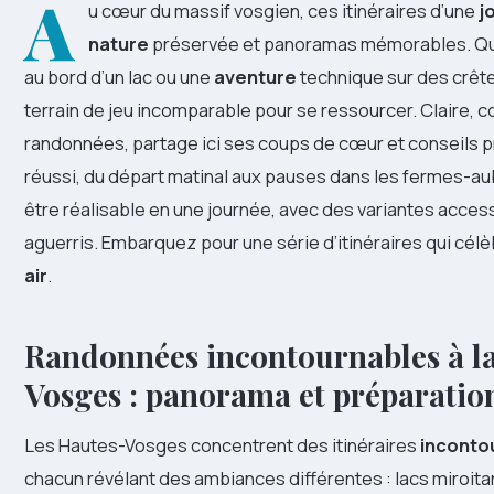
A
u cœur du massif vosgien, ces itinéraires d’une
j
nature
préservée et panoramas mémorables. Qu
au bord d’un lac ou une
aventure
technique sur des crêt
terrain de jeu incomparable pour se ressourcer. Claire, 
randonnées, partage ici ses coups de cœur et conseils p
réussi, du départ matinal aux pauses dans les fermes-a
être réalisable en une journée, avec des variantes acce
aguerris. Embarquez pour une série d’itinéraires qui célè
air
.
Randonnées incontournables à la
Vosges : panorama et préparatio
Les Hautes-Vosges concentrent des itinéraires
inconto
chacun révélant des ambiances différentes : lacs miroita