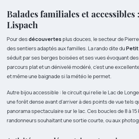
Balades familiales et accessibles
Lispach
Pour des
découvertes
plus douces, le secteur de Pierr
des sentiers adaptés aux familles. La rando dite du
Peti
séduit par ses berges boisées et ses vues évoquant de
parcours plat et un dénivelé modéré, c’est une excellent
et même une baignade si la météo le permet.
Autre bijou accessible : le circuit qui relie le Lac de Lon
une forêt dense avant d’arriver à des points de vue tels 
panorama spectaculaire sur le lac. Ces boucles de 8 à 15
randonneurs souhaitant une sortie courte, ou aux photog