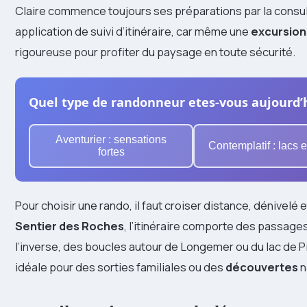
Claire commence toujours ses préparations par la consult
application de suivi d’itinéraire, car même une
excursion
rigoureuse pour profiter du paysage en toute sécurité.
Quel type de randonneur etes-vous aujourd’
Aventurier : sensations
Contemplatif : lacs e
fortes
Pour choisir une rando, il faut croiser distance, dénivelé
Sentier des Roches
, l’itinéraire comporte des passag
l’inverse, des boucles autour de Longemer ou du lac de P
idéale pour des sorties familiales ou des
découvertes
n