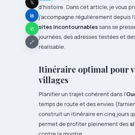
𝕏
d’histoire. Dans cet article, je vous 
in
j’accompagne régulièrement depuis l’
sites incontournables
sans se presse
✆
journées, des adresses testées et de
🔗
réalisable.
Itinéraire optimal pour vi
villages
Planifier un trajet cohérent dans l’
Oue
temps de route et des envies (farnie
construit un itinéraire en cinq jours
permet de profiter pleinement des
s
contre la montre.