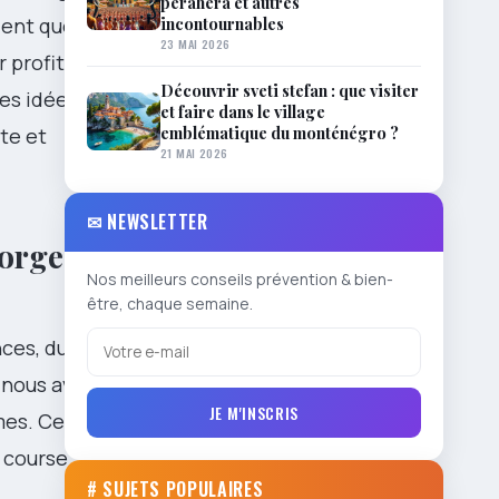
perahera et autres
incontournables
lient que
23 MAI 2026
 profiter des
Découvrir sveti stefan : que visiter
des idées de
et faire dans le village
emblématique du monténégro ?
te et
21 MAI 2026
✉ NEWSLETTER
gorges et
Nos meilleurs conseils prévention & bien-
être, chaque semaine.
ces, du
, nous avons
JE M'INSCRIS
mes. Cela
e course
# SUJETS POPULAIRES