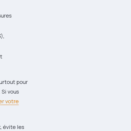
sures
),
t
urtout pour
. Si vous
er votre
 évite les