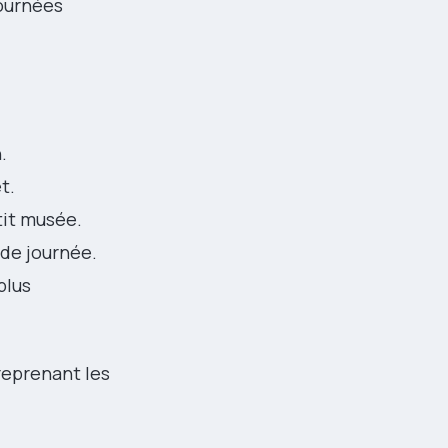
journées
.
t.
tit musée.
 de journée.
plus
 reprenant les