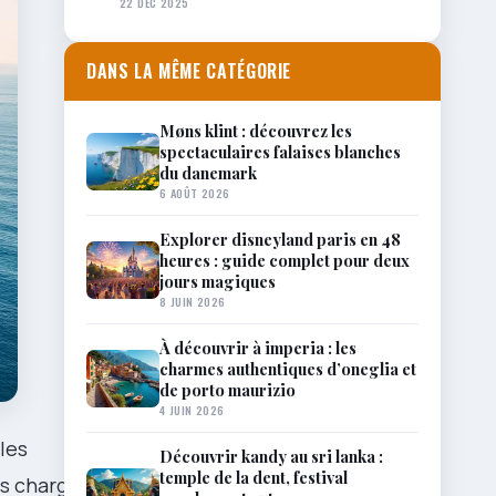
22 DÉC 2025
DANS LA MÊME CATÉGORIE
Møns klint : découvrez les
spectaculaires falaises blanches
du danemark
6 AOÛT 2026
Explorer disneyland paris en 48
heures : guide complet pour deux
jours magiques
8 JUIN 2026
À découvrir à imperia : les
charmes authentiques d’oneglia et
de porto maurizio
4 JUIN 2026
les
Découvrir kandy au sri lanka :
temple de la dent, festival
es chargés