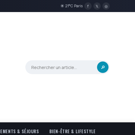
☀ 21°C Paris
f
𝕏
◎
🔎
EMENTS & SÉJOURS
BIEN-ÊTRE & LIFESTYLE