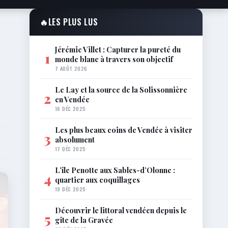
🔥
LES PLUS LUS
Jérémie Villet : Capturer la pureté du
1
monde blanc à travers son objectif
7 AOÛT 2026
Le Lay et la source de la Solissonnière
2
en Vendée
16 DÉC 2025
Les plus beaux coins de Vendée à visiter
3
absolument
17 DÉC 2025
L’île Penotte aux Sables-d’Olonne :
4
quartier aux coquillages
19 DÉC 2025
Découvrir le littoral vendéen depuis le
5
gîte de la Gravée