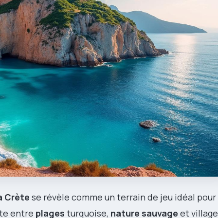
a Crète
se révèle comme un terrain de jeu idéal pour 
te entre
plages
turquoise,
nature sauvage
et villag