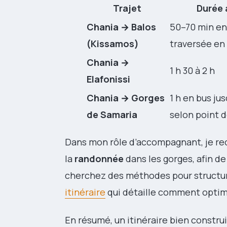
Trajet
Durée 
Chania → Balos
50–70 min en
(Kissamos)
traversée en
Chania →
1 h 30 à 2 h
Elafonissi
Chania → Gorges
1 h en bus jus
de Samaria
selon point 
Dans mon rôle d’accompagnant, je re
la
randonnée
dans les gorges, afin de 
cherchez des méthodes pour structur
itinéraire
qui détaille comment optimi
En résumé, un itinéraire bien constru