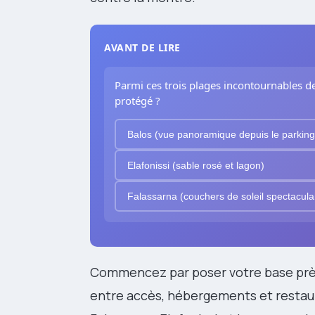
AVANT DE LIRE
Parmi ces trois plages incontournables de 
protégé ?
Balos (vue panoramique depuis le parking
Elafonissi (sable rosé et lagon)
Falassarna (couchers de soleil spectacula
Commencez par poser votre base pr
entre accès, hébergements et restaur