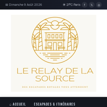
📅 Dimanche 9 Août 2026
☀ 21°C Paris
f
𝕏
◎
⌂ ACCUEIL
ESCAPADES & ITINÉRAIRES