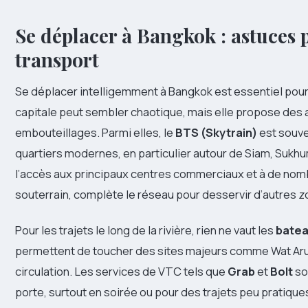
Se déplacer à Bangkok : astuces p
transport
Se déplacer intelligemment à Bangkok est essentiel pour
capitale peut sembler chaotique, mais elle propose des al
embouteillages. Parmi elles, le
BTS (Skytrain)
est souve
quartiers modernes, en particulier autour de Siam, Sukhumvi
l’accès aux principaux centres commerciaux et à de nom
souterrain, complète le réseau pour desservir d’autres z
Pour les trajets le long de la rivière, rien ne vaut les
batea
permettent de toucher des sites majeurs comme Wat Arun
circulation. Les services de VTC tels que
Grab
et
Bolt
son
porte, surtout en soirée ou pour des trajets peu pratiqu