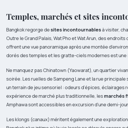
Temples, marchés et sites incont
Bangkok regorge de
sites incontournables
à visiter, ch
Outre le Grand Palais, Wat Pho et Wat Arun, des endroit
offrent une vue panoramique après une montée d’environ 
dorés des temples et les gratte-ciels modernes est une
Ne manquez pas Chinatown (Yaowarat), un quartier vivan
soirée. Les ruelles de Sampeng Lane et la rue principale 
un terrain de jeu sensoriel : odeurs d’épices, éclairages
expérience de marché plus traditionnelle, les
marchés f
Amphawa sont accessibles en excursion d’une demi-jour
Les klongs (canaux) méritent également une exploration.
Bangkok plus intime où la vie locale se déroule encore au