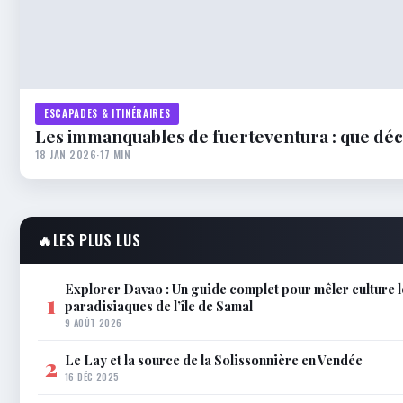
ESCAPADES & ITINÉRAIRES
Les immanquables de fuerteventura : que déc
18 JAN 2026
·
17 MIN
🔥
LES PLUS LUS
Explorer Davao : Un guide complet pour mêler culture l
1
paradisiaques de l’île de Samal
9 AOÛT 2026
Le Lay et la source de la Solissonnière en Vendée
2
16 DÉC 2025