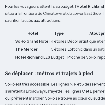
Pour les voyageurs attentifs au budget, l’
Hotel Richland
situé à la frontière de Chinatown et du Lower East Side, il
sacrifier l’accès aux attractions.
Hôtel
Type
Atout pr
SoHo Grand Hotel
4 étoiles
Décor artistique et 
The Mercer
5 étoiles
Loft chic dans un bât
Hotel Richland LES
Budget
Proche de SoHo, rapp
Se déplacer : métros et trajets à pied
SoHo est très accessible. Les lignes N, R et 6 desservent 
s’arrêtent à Broadway/Lafayette; les lignes C et E perme
qui préfèrent marcher, SoHo se trouve au cœur du sud d