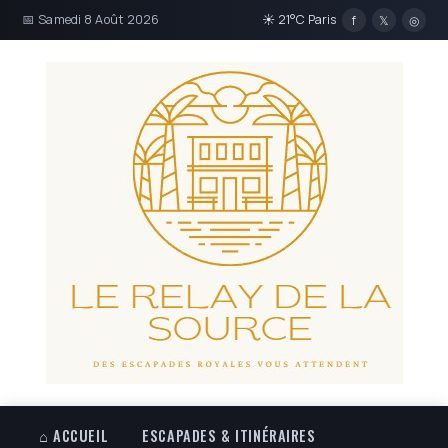
📅 Samedi 8 Août 2026
☀ 21°C Paris
f
𝕏
◎
⌂ ACCUEIL
ESCAPADES & ITINÉRAIRES