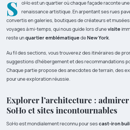
S
oHo est un quartier où chaque façade raconte une h
renaissance artistique. En arpentant ses rues pa
convertis en galeries, boutiques de créateurs et musées i
voyages à mi-temps, qui nous guide lors d’une
visite
imm
reste un
quartier emblématique
de
New York
.
Au fil des sections, vous trouverez des itinéraires de 
suggestions d’hébergement et des recommandations po
Chaque partie propose des anecdotes de terrain, des ex
pour une exploration réussie.
Explorer l’architecture : admirer
SoHo et sites incontournables
SoHo est mondialement reconnu pour ses
cast-iron bui