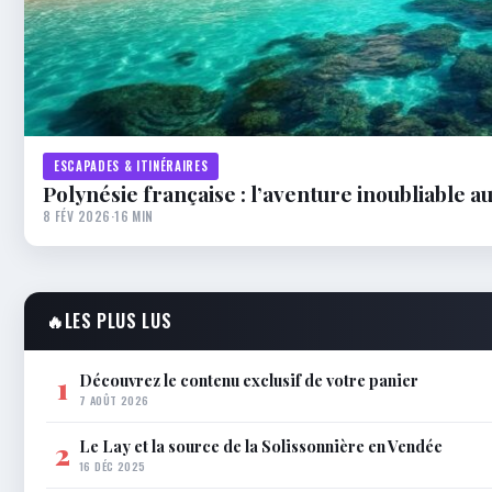
ESCAPADES & ITINÉRAIRES
Polynésie française : l’aventure inoubliable a
8 FÉV 2026
·
16 MIN
🔥
LES PLUS LUS
Découvrez le contenu exclusif de votre panier
1
7 AOÛT 2026
Le Lay et la source de la Solissonnière en Vendée
2
16 DÉC 2025