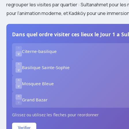
regrouper les visites par quartier : Sultanahmet pour le
pour l’animation moderne, et Kadıköy pour une immersion p
Dans quel ordre visiter ces lieux le Jour 1 a S
^
Citerne-basilique
v
^
Basilique Sainte-Sophie
v
^
Mosquee Bleue
v
^
Grand Bazar
v
Glissez ou utilisez les fleches pour reordonner
Verifier