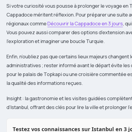
Si votre curiosité vous pousse à prolonger le voyage en T
Cappadoce méritent réflexion. Pour préparer une suite au
régionaux comme
Découvrir la Cappadoce en 3 jours
, q
Vous pouvez aussi comparer des options d’extension avec
l’exploration et imaginer une boucle Turquie.
Enfin, n’oubliez pas que certains lieux majeurs changent l
administratives ; rester informé avant le départ évite le
pour le palais de Topkapi ou une croisière commentée es
la qualité des informations reçues.
Insight : la gastronomie et les visites guidées complètent 
d’Istanbul, offrant des clés pour lire la ville et prolonger 
Testez vos connaissances sur Istanbul en 3 j