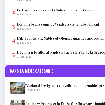
9 AOÛT 2026
Le Lay et la source de la Solissonnière en Vendée
2
16 DÉC 2025
Les plus beaux coins de Vendée à visiter absolument
3
17 DÉC 2025
L’île Penotte aux Sables-d’Olonne : quartier aux coquil
4
19 DÉC 2025
Découvrir le littoral vendéen depuis le gîte de la Gravée
5
22 DÉC 2025
DANS LA MÊME CATÉGORIE
Weekend à Avignon : conseils incontournables et s
9 AOÛT 2026
Explorez Prague et la Tchéquie : Un voyage inoub