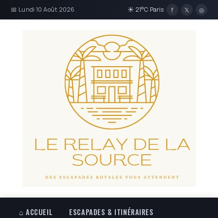
📅 Lundi 10 Août 2026
☀ 21°C Paris
f
𝕏
◎
⌂ ACCUEIL
ESCAPADES & ITINÉRAIRES