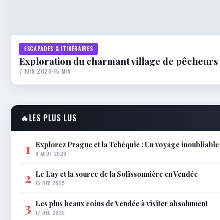
ESCAPADES & ITINÉRAIRES
Exploration du charmant village de pêcheurs
7 JUIN 2026
·
15 MIN
🔥
LES PLUS LUS
Explorez Prague et la Tchéquie : Un voyage inoubliabl
1
8 AOÛT 2026
Le Lay et la source de la Solissonnière en Vendée
2
16 DÉC 2025
Les plus beaux coins de Vendée à visiter absolument
3
17 DÉC 2025