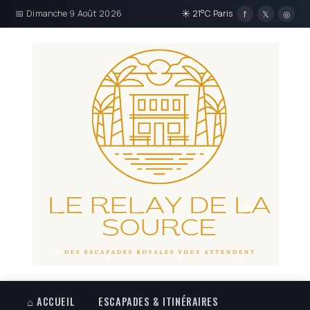
📅 Dimanche 9 Août 2026
☀ 21°C Paris
f
𝕏
◎
⌂ ACCUEIL
ESCAPADES & ITINÉRAIRES