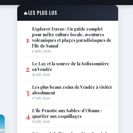
🔥
LES PLUS LUS
Explorer Davao : Un guide complet
pour mêler culture locale, aventures
1
volcaniques et plages paradisiaques de
l’île de Samal
9 AOÛT 2026
Le Lay et la source de la Solissonnière
2
en Vendée
16 DÉC 2025
Les plus beaux coins de Vendée à visiter
3
absolument
17 DÉC 2025
L’île Penotte aux Sables-d’Olonne :
4
quartier aux coquillages
19 DÉC 2025