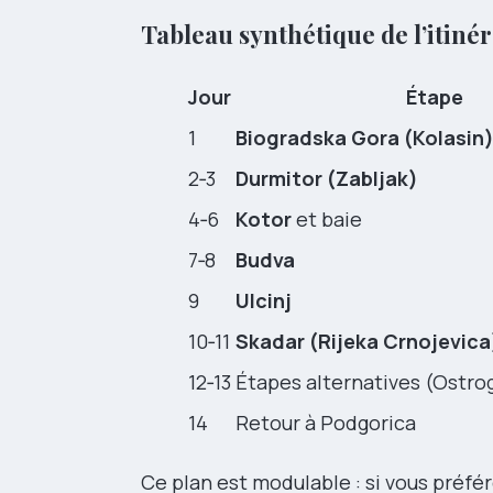
Tableau synthétique de l’itinér
Jour
Étape
1
Biogradska Gora (Kolasin
2‑3
Durmitor (Zabljak)
4‑6
Kotor
et baie
7‑8
Budva
9
Ulcinj
10‑11
Skadar (Rijeka Crnojevica
12‑13
Étapes alternatives (Ostrog
14
Retour à Podgorica
Ce plan est modulable : si vous préfér