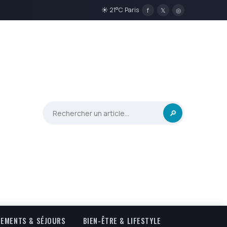
☀ 21°C Paris
f
𝕏
◎
🔎
EMENTS & SÉJOURS
BIEN-ÊTRE & LIFESTYLE