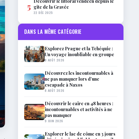
Découvrir le littoral vendéen depuis le
5
gîte de la Gravée
22 DÉC 2025
DANS LA MÊME CATÉGORIE
Explorez Prague et la Tchéquie :
Un voyage inoubliable en groupe
8 AOÛT 2026
Découvrez les incontournables à
ne pas manquer lors d’une
escapade à Naxos
8 AOÛT 2026
Découvrir le caire en 48 heures :
incontournables et activités à ne
pas manquer
9 JUIN 2026
Explorer le lac de côme en 3 jours