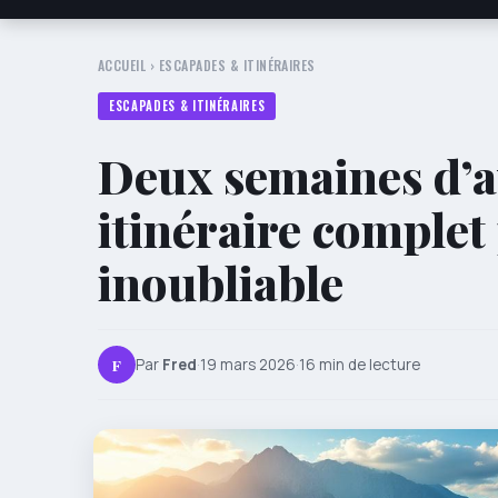
ACCUEIL
›
ESCAPADES & ITINÉRAIRES
ESCAPADES & ITINÉRAIRES
Deux semaines d’av
itinéraire complet
inoubliable
F
Par
Fred
·
19 mars 2026
·
16 min de lecture