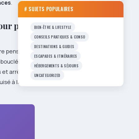
nces
.
# SUJETS POPULAIRES
our par
BIEN-ÊTRE & LIFESTYLE
CONSEILS PRATIQUES & CONSO
DESTINATIONS & GUIDES
ire pensé
ESCAPADES & ITINÉRAIRES
 bouclé notre
HÉBERGEMENTS & SÉJOURS
 et arrêts
UNCATEGORIZED
isé à la fin