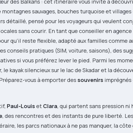
r des Balkans : cet itinéraire vous invite à découvri
montagnes sauvages, bouches turquoise et villages
urs détaillé, pensé pour les voyageurs qui veulent co
ocales sans courir. En tant que conseiller en agence
 pour qu’il reste flexible, adapté aux familles comme 
es conseils pratiques (SIM, voiture, saisons), des su
atives si vous préférez lever le pied. Parmi les momen
, le kayak silencieux sur le lac de Skadar et la décou
l. Préparez-vous à emporter des
souvenirs
imprégnés 
if,
Paul‑Louis
et
Clara
, qui partent sans pression ni h
e
, des rencontres et des instants de pure liberté. Le
inéraire, les parcs nationaux à ne pas manquer, la côte 