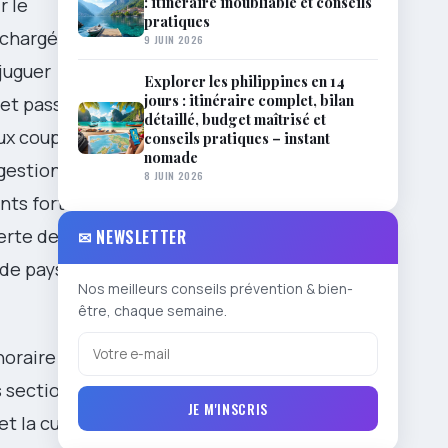
: itinéraire inoubliable et conseils
r le
pratiques
 chargés
9 JUIN 2026
njuguer
Explorer les philippines en 14
jours : itinéraire complet, bilan
 et passionné
détaillé, budget maîtrisé et
aux couples en
conseils pratiques – instant
nomade
ggestions
8 JUIN 2026
ts forts :
verte des
✉ NEWSLETTER
de paysages
Nos meilleurs conseils prévention & bien-
être, chaque semaine.
oraire fixe :
s sections
JE M'INSCRIS
et la culture