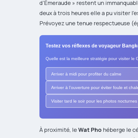
d’Émeraude » restent un immanquab
deux à trois heures elle a pu visiter 
Prévoyez une tenue respectueuse (ép
Testez vos réflexes de voyageur Bang
Quelle est la meilleure stratégie pour visiter l
Arriver à midi pour profiter du calme
Arriver à l’ouverture pour éviter foule et chal
Visiter tard le soir pour les photos nocturnes
À proximité, le
Wat Pho
héberge le cé