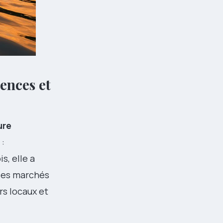
ences et
ure
 :
s, elle a
 les marchés
rs locaux et