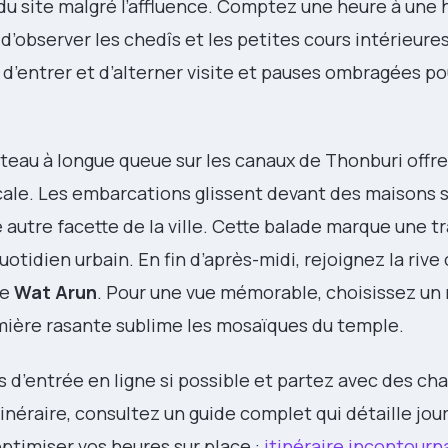
du site malgré l’affluence. Comptez une heure à une 
’observer les chedîs et les petites cours intérieures
d’entrer et d’alterner visite et pauses ombragées po
ateau à longue queue sur les canaux de Thonburi offr
ale. Les embarcations glissent devant des maisons su
 autre facette de la ville. Cette balade marque une t
quotidien urbain. En fin d’après-midi, rejoignez la riv
le
Wat Arun
. Pour une vue mémorable, choisissez un
lumière rasante sublime les mosaïques du temple.
ts d’entrée en ligne si possible et partez avec des ch
tinéraire, consultez un guide complet qui détaille jour
optimiser vos heures sur place :
itinéraire incontourn