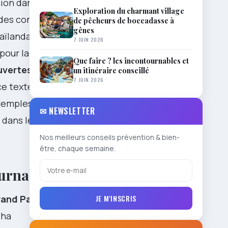
ion dans la
Exploration du charmant village
des conseils
de pêcheurs de boccadasse à
gênes
aïlandaise.
7 JUIN 2026
pour la
Que faire ? les incontournables et
uvertes
sans
un itinéraire conseillé
7 JUIN 2026
 ce texte vous
 temples
✉ NEWSLETTER
 dans les
Nos meilleurs conseils prévention & bien-
être, chaque semaine.
ournables
JE M'INSCRIS
and Palace
dha