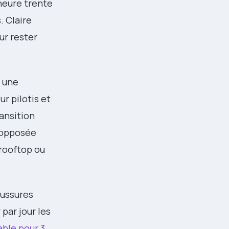
heure trente
. Claire
ur rester
e une
r pilotis et
ransition
e opposée
 rooftop ou
aussures
 par jour les
able pour 3