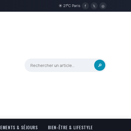
☀ 21°C Paris
f
𝕏
◎
🔎
EMENTS & SÉJOURS
BIEN-ÊTRE & LIFESTYLE