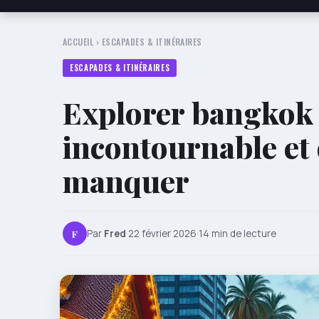
ACCUEIL
›
ESCAPADES & ITINÉRAIRES
ESCAPADES & ITINÉRAIRES
Explorer bangkok e
incontournable et 
manquer
F
Par
Fred
·
22 février 2026
·
14 min de lecture