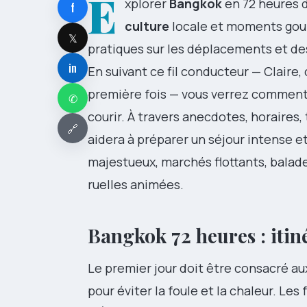
E
xplorer
Bangkok
en 72 heures d
f
culture
locale et moments gourm
𝕏
pratiques sur les déplacements et des
in
En suivant ce fil conducteur — Claire,
première fois — vous verrez comment
✆
courir. À travers anecdotes, horaires, 
🔗
aidera à préparer un séjour intense 
majestueux, marchés flottants, balade
ruelles animées.
Bangkok 72 heures : itiné
Le premier jour doit être consacré
pour éviter la foule et la chaleur. L