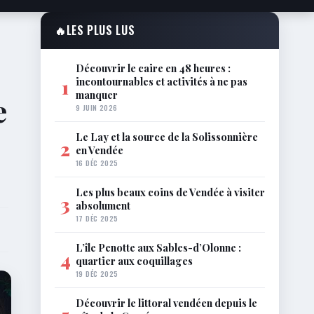
🔥
LES PLUS LUS
Découvrir le caire en 48 heures :
incontournables et activités à ne pas
1
manquer
e
9 JUIN 2026
Le Lay et la source de la Solissonnière
2
en Vendée
16 DÉC 2025
Les plus beaux coins de Vendée à visiter
3
absolument
17 DÉC 2025
L’île Penotte aux Sables-d’Olonne :
4
quartier aux coquillages
19 DÉC 2025
Découvrir le littoral vendéen depuis le