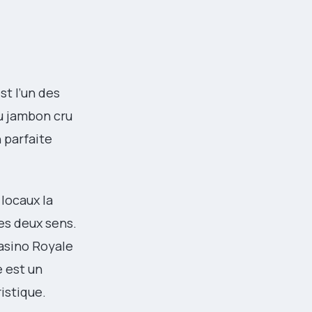
st l’un des
u jambon cru
 parfaite
 locaux la
les deux sens.
Casino Royale
e est un
istique.