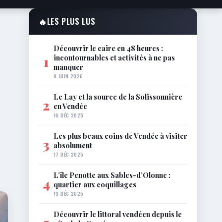
🔥
LES PLUS LUS
Découvrir le caire en 48 heures :
incontournables et activités à ne pas
1
manquer
9 JUIN 2026
Le Lay et la source de la Solissonnière
2
en Vendée
16 DÉC 2025
Les plus beaux coins de Vendée à visiter
3
absolument
17 DÉC 2025
L’île Penotte aux Sables-d’Olonne :
4
quartier aux coquillages
19 DÉC 2025
Découvrir le littoral vendéen depuis le