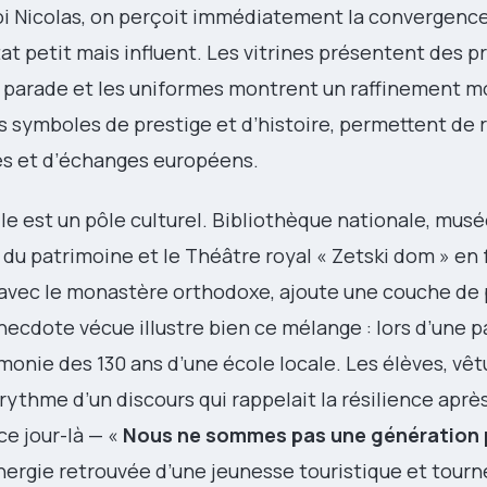
 roi Nicolas, on perçoit immédiatement la convergenc
tat petit mais influent. Les vitrines présentent des p
e parade et les uniformes montrent un raffinement 
s symboles de prestige et d’histoire, permettent de r
es et d’échanges européens.
elle est un pôle culturel. Bibliothèque nationale, musé
n du patrimoine et le Théâtre royal « Zetski dom » en 
, avec le monastère orthodoxe, ajoute une couche de
 anecdote vécue illustre bien ce mélange : lors d’une 
émonie des 130 ans d’une école locale. Les élèves, vêt
rythme d’un discours qui rappelait la résilience après
e jour-là — «
Nous ne sommes pas une génération 
nergie retrouvée d’une jeunesse touristique et tourn