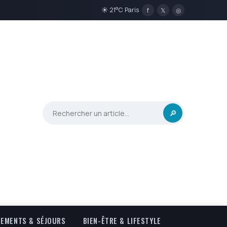
☀ 21°C Paris
f
𝕏
◎
🔎
EMENTS & SÉJOURS
BIEN-ÊTRE & LIFESTYLE