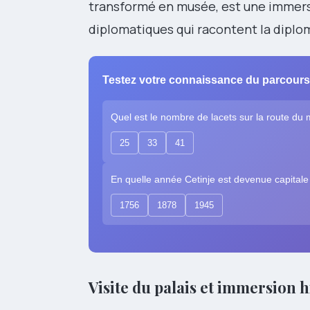
transformé en musée, est une immersi
diplomatiques qui racontent la diplo
Testez votre connaissance du parcours
Quel est le nombre de lacets sur la route du
25
33
41
En quelle année Cetinje est devenue capitale
1756
1878
1945
Visite du palais et immersion 