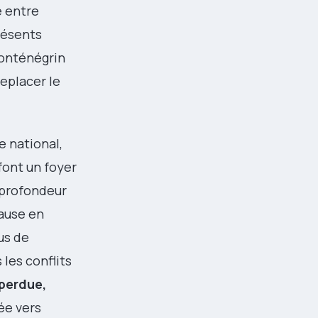
e entre
résents
monténégrin
eplacer le
e national,
font un foyer
 profondeur
pause en
us de
 les conflits
perdue,
ée vers