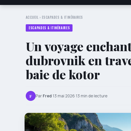
ACCUEIL
›
ESCAPADES & ITINÉRAIRES
ESCAPADES & ITINÉRAIRES
Un voyage enchante
dubrovnik en trav
baie de kotor
F
Par
Fred
·
13 mai 2026
·
13 min de lecture