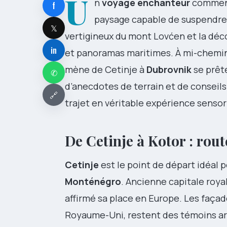
U
n
voyage enchanteur
commence
f
paysage capable de suspendre 
𝕏
vertigineux du mont Lovćen et la déc
in
et panoramas maritimes. À mi-chemin 
mène de Cetinje à
Dubrovnik
se prête
✆
d’anecdotes de terrain et de conseils
🔗
trajet en véritable expérience sensori
De Cetinje à Kotor : rou
Cetinje
est le point de départ idéal 
Monténégro
. Ancienne capitale royale
affirmé sa place en Europe. Les façade
Royaume-Uni, restent des témoins arch