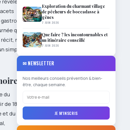
 révèle un
Exploration du charmant village
 lacets
de pêcheurs de boccadasse à
gênes
e, gastronomie
7 JUIN 2026
urnée qui
Que faire ? les incontournables et
récit, nourri
un itinéraire conseillé
7 JUIN 2026
un simple
✉ NEWSLETTER
moire
Nos meilleurs conseils prévention & bien-
être, chaque semaine.
e du
r de 1878, a
JE M'INSCRIS
e et du
al,